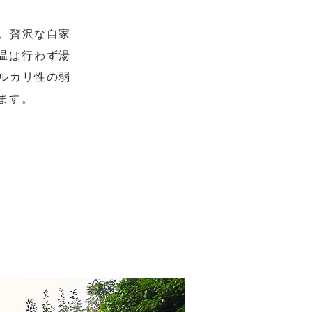
。贅沢な自家
加温は行わず湯
ルカリ性の弱
ます。