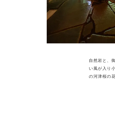
自然岩と、
い風が入り
の河津桜の