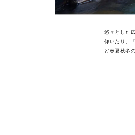
悠々とした
仰いだり、
ど春夏秋冬