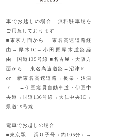
車でお越しの場合 無料駐車場を
ご用意しております。
■東京方面から 東名高速道路経
由→厚木IC→小田原厚木道路経
由 国道135号線 ■名古屋・大阪方
面から 東名高速道路→沼津IC
or 新東名高速道路→長泉・沼津
IC →伊豆縦貫自動車道・伊豆中
央道→国道136号線→大仁中央IC→
県道19号線
電車でお越しの場合
■東京駅 踊り子号（約105分）→